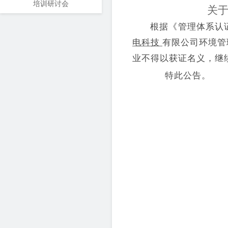
培训研讨会
关
根据《管理体系认
电科技
有限公司
环境
管
业
不得以获
证
名义，继
特此公告。