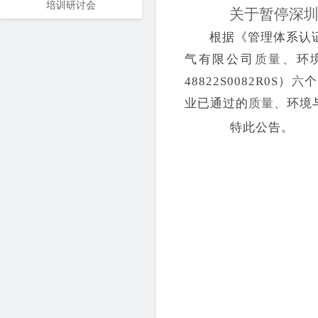
培训研讨会
关于暂停深
根据《管理体系认
气
有限公司
质量、
环
48822S0082R0S
）
六
个
业已通过
的
质量、
环境
特此公告。