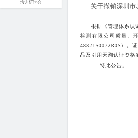
培训研讨会
关于撤销深圳市
根据《管理体系认
检测
有限公司
质量
、
48821S0072R0S
）。
证
品及引用天溯认证资格
特此公告。