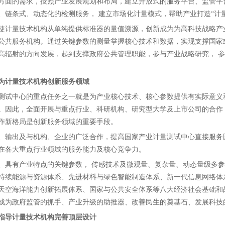
方面的需求，按照产业发展规划和布局，建立开放式的服务平台、监管平
、链条式、动态化的检测服务， 建立市场化计量模式，帮助产业打造“计
使计量技术机构从单纯提供标准器的量值溯源，创新成为为高科技战略产
公共服务机构。通过关键参数的测量掌握核心技术和数据，实现支撑国家
高辐射的方向发展，起到支撑政府公共管理职能，参与产业战略研究， 
为计量技术机构创新服务领域
测试中心的重点任务之一就是为产业核心技术、核心参数提供有实际意义
。因此，全面开展与重点行业、科研机构、研究型大学及上市公司的合作
作新格局是创新服务领域的重要手段。
、输出及与机构、企业的广泛合作，提高国家产业计量测试中心直接服务
在各大重点行业领域的服务能力及核心竞争力。
、具有产业特点的关键参数， 传感技术及微观量、复杂量、动态量级多
持续能源与资源体系、先进材料与绿色智能制造体系、新一代信息网络体
天空海洋能力创新拓展体系、国家与公共安全体系等八大经济社会基础和
成为政府监管的抓手、产业升级的助推器、改善民生的奠基石、发展科技
指导计量技术机构完善顶层设计