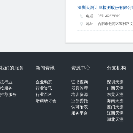
深圳天溯计量检测股份有限公
电话：
0551-62629919
地址：
合肥市包河区宏村路文鼎
我们的服务
新闻资讯
资源中心
分支机构
按行业
企业动态
证书查询
深圳天溯
按服务
行业资讯
器具管理
广西天溯
推荐服务
行业百科
培训资源
东莞天溯
培训研讨会
业务委托
海南天溯
认可附表
厦门天溯
服务平台
江西天溯
湖北天溯
湖南天溯
山西天溯