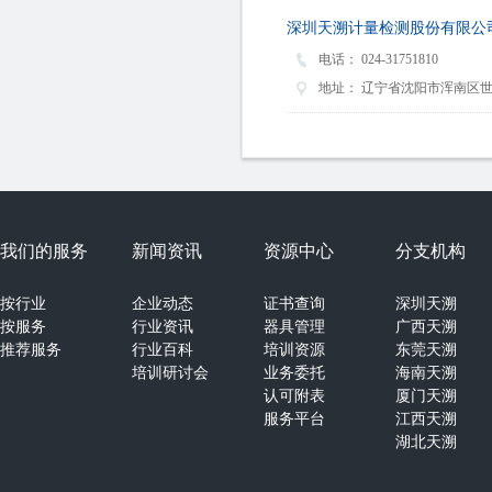
深圳天溯计量检测股份有限公
电话：
024-31751810
地址：
辽宁省沈阳市浑南区世纪路
我们的服务
新闻资讯
资源中心
分支机构
按行业
企业动态
证书查询
深圳天溯
按服务
行业资讯
器具管理
广西天溯
推荐服务
行业百科
培训资源
东莞天溯
培训研讨会
业务委托
海南天溯
认可附表
厦门天溯
服务平台
江西天溯
湖北天溯
湖南天溯
山西天溯